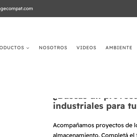
agecompat.com
ODUCTOS
NOSOTROS
VIDEOS
AMBIENTE
¿Buscás un proveed
industriales para t
Acompañamos proyectos de log
almacenamiento. Completá el 