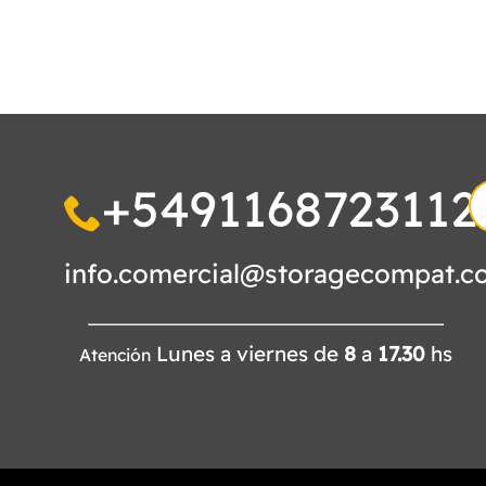
+5491168723112
S
fo
info.comercial@storagecompat.c
Lunes a viernes de
8
a
17.30
hs
Atención