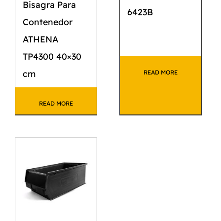
Bisagra Para
6423B
Contenedor
ATHENA
TP4300 40×30
cm
READ MORE
READ MORE