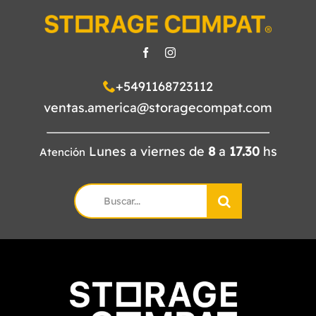
+5491168723112
ventas.america@storagecompat.com
Lunes a viernes de
8
a
17.30
hs
Atención
Search
for: