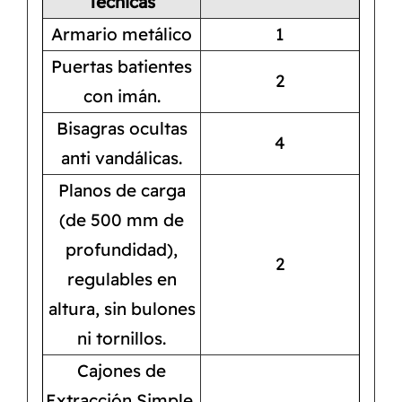
Técnicas
Armario metálico
1
Puertas batientes
2
con imán.
Bisagras ocultas
4
anti vandálicas.
Planos de carga
(de 500 mm de
profundidad),
2
regulables en
altura, sin bulones
ni tornillos.
Cajones de
Extracción Simple,