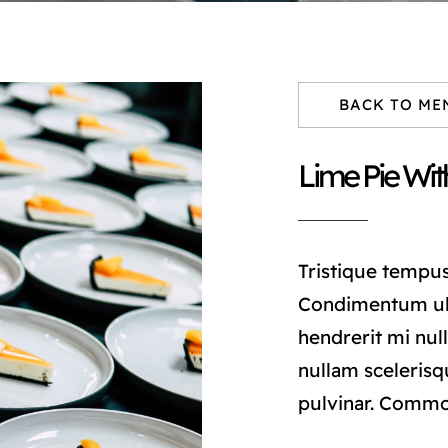
BACK TO ME
Lime Pie Wit
Tristique tempu
Condimentum ul
hendrerit mi null
nullam scelerisq
pulvinar. Comm