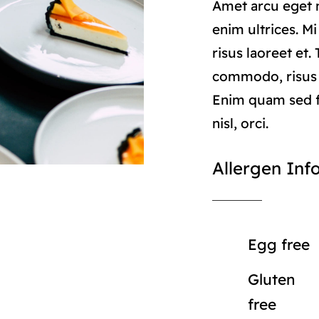
Amet arcu eget n
enim ultrices. M
risus laoreet et.
commodo, risus
Enim quam sed f
nisl, orci.
Allergen Inf
Egg free
Gluten
free