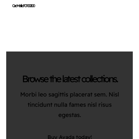
Carro Metálico FCR002100
Browse the latest collections.
Morbi leo sagittis placerat sem. Nisl
tincidunt nulla fames nisl risus
egestas.
Buy Avada today!