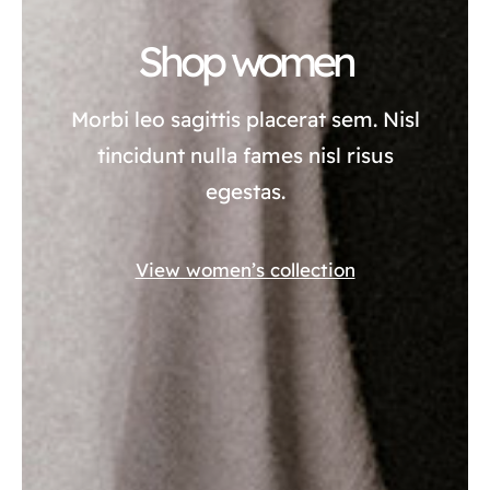
Shop women
Morbi leo sagittis placerat sem. Nisl
tincidunt nulla fames nisl risus
egestas.
View women’s collection