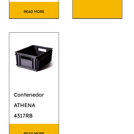
READ MORE
Contenedor
ATHENA
4317RB
READ MORE