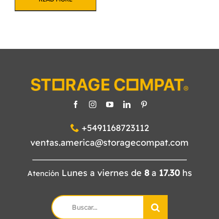
+5491168723112
ventas.america@storagecompat.com
Lunes a viernes de
8
a
17.30
hs
Atención
Search
for: