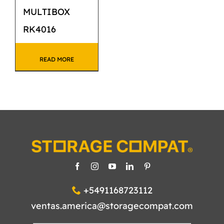
MULTIBOX
RK4016
READ MORE
+5491168723112
ventas.america@storagecompat.com