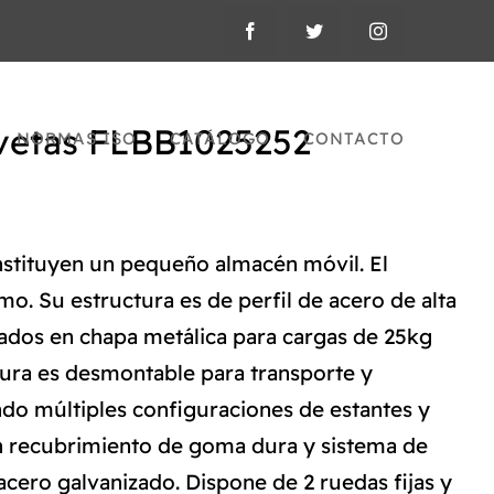
vetas FLBB1025252
NORMAS ISO
CATÁLOGO
CONTACTO
stituyen un pequeño almacén móvil. El
o. Su estructura es de perfil de acero de alta
orados en chapa metálica para cargas de 25kg
uctura es desmontable para transporte y
do múltiples configuraciones de estantes y
n recubrimiento de goma dura y sistema de
acero galvanizado. Dispone de 2 ruedas fijas y