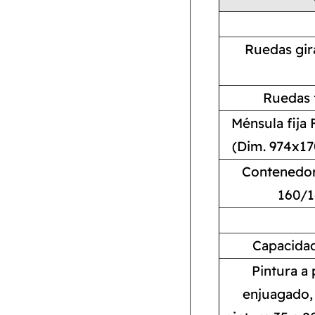
Ruedas gir
Ruedas 
Ménsula fija
(Dim. 974x17
Contenedore
160/1
Capacidad
Pintura a 
enjuagado, 