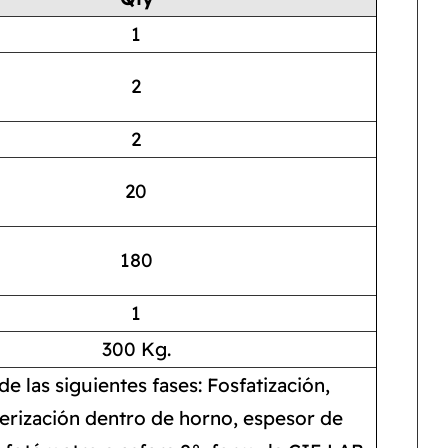
1
2
2
20
180
1
300 Kg.
e las siguientes fases: Fosfatización,
merización dentro de horno, espesor de