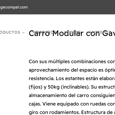
agecompat.com
Carro Modular con Ga
ODUCTOS
NOSOTROS
VIDEOS
AMBIENTE
Con sus múltiples combinaciones con
aprovechamiento del espacio es óptim
resistencia. Los estantes están elab
(fijos) y 50kg (inclinables). Su estr
almacenamiento del carro consiguien
cajas. Viene equipado con ruedas co
giro con rodamientos. Estructura de 