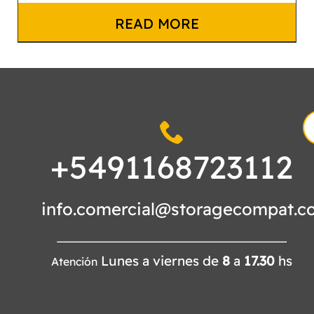
READ MORE
S
fo
+5491168723112
info.comercial@storagecompat.c
Lunes a viernes de
8
a
17.30
hs
Atención