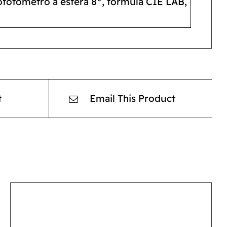
rofotómetro a esfera 8°, formula CIE LAB,
t
Email This Product