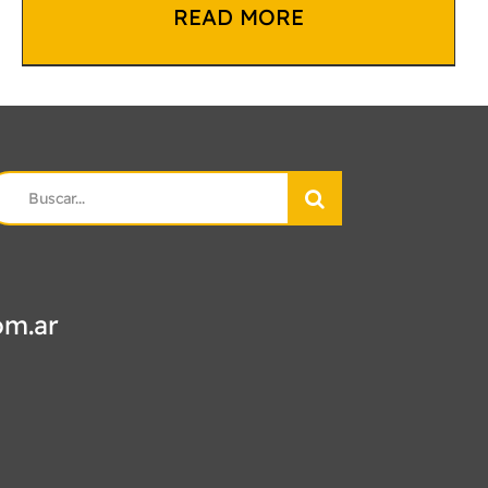
READ MORE
earch
r:
om.ar