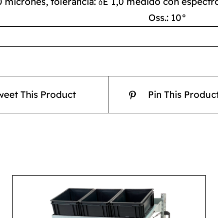
0 micrones, tolerancia: δE 1,0 medido con espect
Oss.: 10°
weet This Product
Pin This Produc