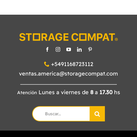
+5491168723112
ventas.america@storagecompat.com
Lunes a viernes de
8
a
17.30
hs
Atención
Search
for: