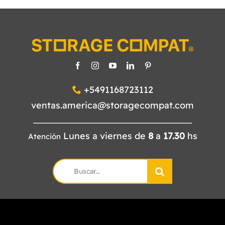
+5491168723112
ventas.america@storagecompat.com
Lunes a viernes de
8
a
17.30
hs
Atención
Search
for: