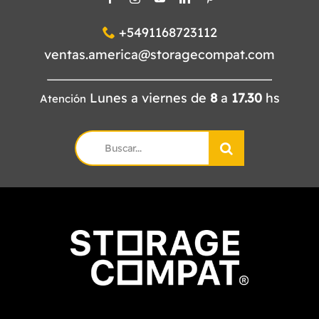
+5491168723112
ventas.america@storagecompat.com
Lunes a viernes de
8
a
17.30
hs
Atención
Search
for: