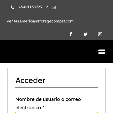
Skip
+5491168723112
to
content
ventas.america@storagecompat.com
Tog
Nav
PRODUCTOS
Acceder
NOSOTROS
VIDEOS
Nombre de usuario o correo
electrónico
*
AMBIENTE