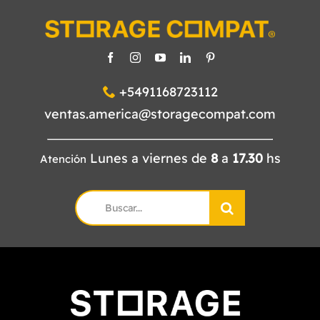
+5491168723112
ventas.america@storagecompat.com
Lunes a viernes de
8
a
17.30
hs
Atención
Search
for: