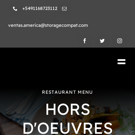
Skip
+5491168723112
to
content
ventas.america@storagecompat.com
Tog
Nav
PRODUCTOS
RESTAURANT MENU
NOSOTROS
HORS
VIDEOS
D'OEUVRES
AMBIENTE