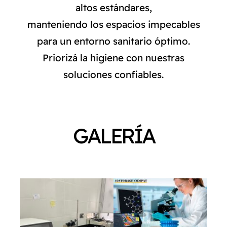
altos estándares,
NORMAS ISO
manteniendo los espacios impecables
para un entorno sanitario óptimo.
CATÁLOGO
Priorizá la higiene con nuestras
soluciones confiables.
CONTACTO
GALERÍA