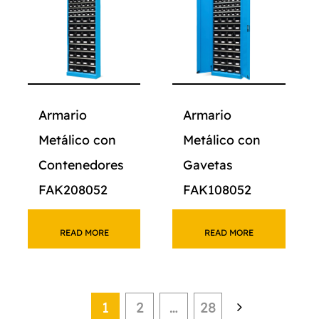
Armario
Armario
Metálico con
Metálico con
Contenedores
Gavetas
FAK208052
FAK108052
READ MORE
READ MORE
1
2
…
28