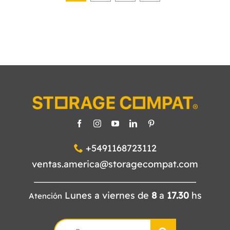
+5491168723112
ventas.america@storagecompat.com
Lunes a viernes de
8
a
17.30
hs
Atención
Search