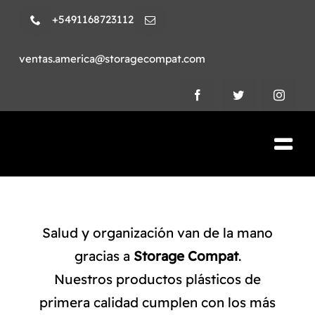
Skip
+5491168723112
to
content
ventas.america@storagecompat.com
Tog
Nav
PRODUCTOS
NOSOTROS
Salud y organización van de la mano
gracias a
Storage Compat
.
VIDEOS
Nuestros productos plásticos de
primera calidad cumplen con los más
AMBIENTE