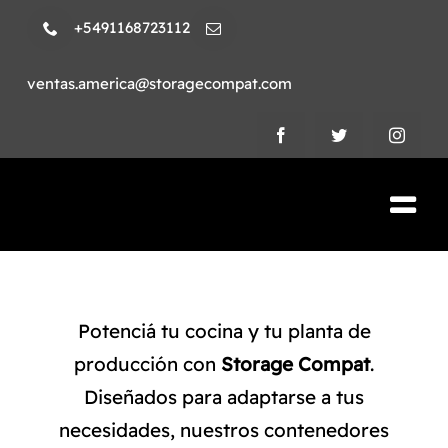
Skip
+5491168723112
to
content
ventas.america@storagecompat.com
Tog
Nav
PRODUCTOS
NOSOTROS
Potenciá tu cocina y tu planta de
producción con
Storage Compat
.
VIDEOS
Diseñados para adaptarse a tus
necesidades, nuestros contenedores
AMBIENTE