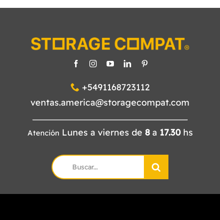
+5491168723112
ventas.america@storagecompat.com
Lunes a viernes de
8
a
17.30
hs
Atención
Search
for: