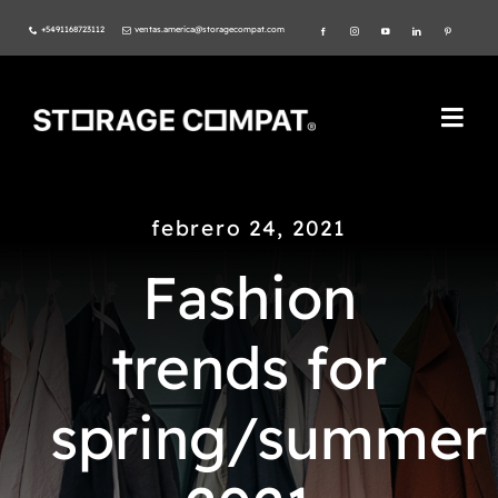
Skip
+5491168723112
ventas.america@storagecompat.com
to
content
Togg
Navi
PRODUCTOS
febrero 24, 2021
NOSOTROS
Fashion
VIDEOS
trends for
AMBIENTE
spring/summer
NORMAS ISO
CATÁLOGO