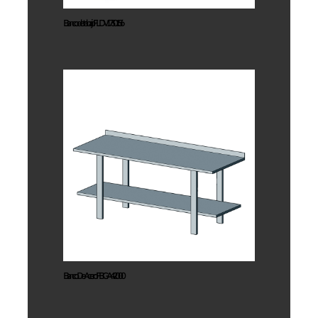
Banco de trabajo FLDV1730156
Banco De
Acero
FBGA42000
Banco De Acero FBGA42000