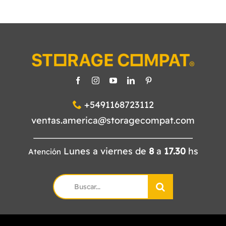
+5491168723112
ventas.america@storagecompat.com
Lunes a viernes de
8
a
17.30
hs
Atención
Search
for: