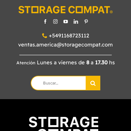
CATÁLOGO
CONTACTO
+5491168723112
ventas.america@storagecompat.com
Lunes a viernes de
8
a
17.30
hs
Atención
Search
for: