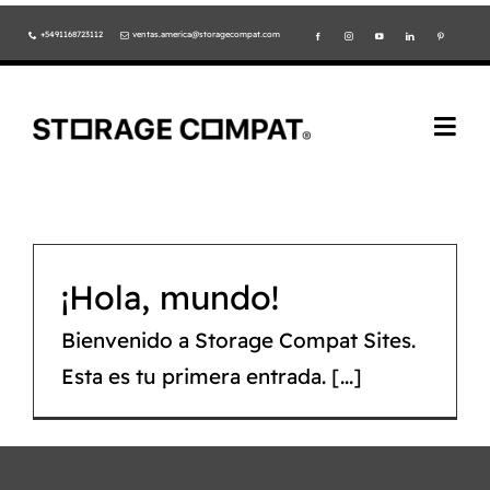
Skip
+5491168723112
ventas.america@storagecompat.com
to
content
Togg
Navi
PRODUCTOS
NOSOTROS
¡Hola, mundo!
VIDEOS
Bienvenido a Storage Compat Sites.
Esta es tu primera entrada. [...]
AMBIENTE
NORMAS ISO