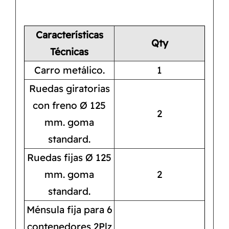
Características
Qty
Técnicas
Carro metálico.
1
Ruedas giratorias
con freno Ø 125
2
mm. goma
standard.
Ruedas fijas Ø 125
mm. goma
2
standard.
Ménsula fija para 6
contenedores 2Plz