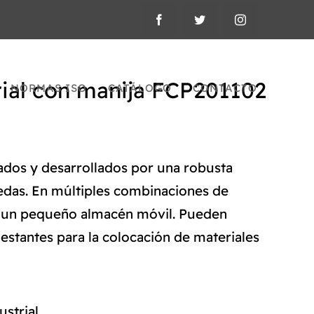
rial con manija FCP201102
NORMAS ISO
CATÁLOGO
CONTACTO
cados y desarrollados por una robusta
edas. En múltiples combinaciones de
n un pequeño almacén móvil. Pueden
estantes para la colocación de materiales
ustrial