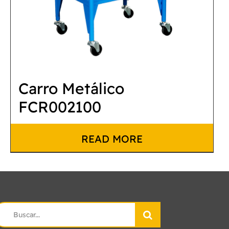
Carro Metálico
FCR002100
READ MORE
earch
r: