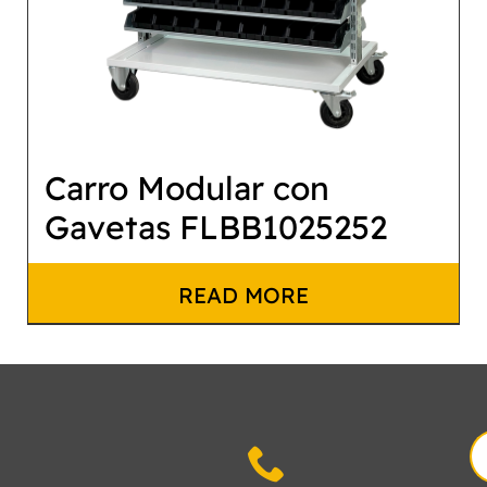
Carro Modular con
Gavetas FLBB1025252
READ MORE
S
fo