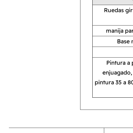
Ruedas gir
manija pa
Base m
Pintura a 
enjuagado, 
pintura 35 a 8