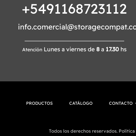
+5491168723112
info.comercial@storagecompat.c
Lunes a viernes de
8
a
17.30
hs
Atención
PRODUCTOS
CATÁLOGO
CONTACTO
Todos los derechos reservados. Política