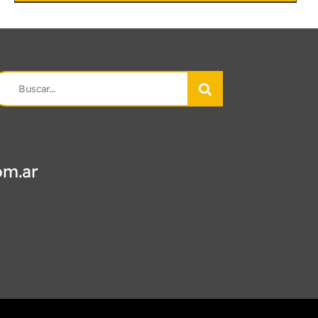
earch
r:
om.ar