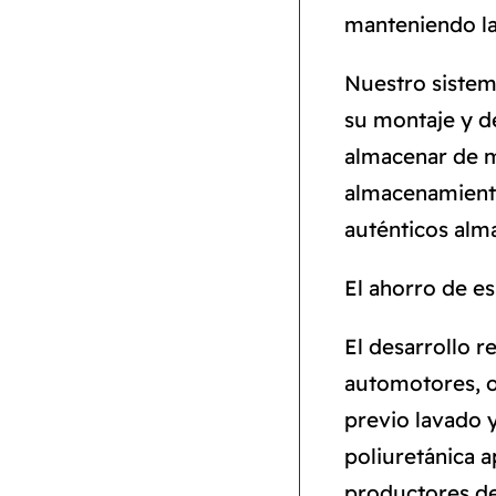
manteniendo la
Nuestro sistema
su montaje y d
almacenar de m
almacenamiento
auténticos alma
El ahorro de e
El desarrollo r
automotores, ot
previo lavado y
poliuretánica a
productores de 