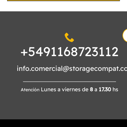
S
fo
+5491168723112
info.comercial@storagecompat.c
Lunes a viernes de
8
a
17.30
hs
Atención