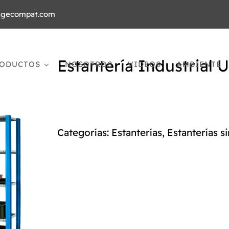
agecompat.com
Estantería Industrial 
ODUCTOS
NOSOTROS
VIDEOS
AMBIENTE
Categorías:
Estanterías
,
Estanterías si