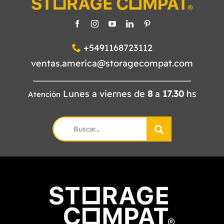
CATÁLOGO
CONTACTO
+5491168723112
ventas.america@storagecompat.com
Lunes a viernes de
8
a
17.30
hs
Atención
Search
for: