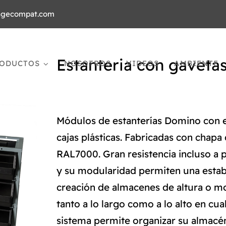
agecompat.com
Estanteria con gavet
ODUCTOS
NOSOTROS
VIDEOS
AMBIENTE
Módulos de estanterías Domino con e
cajas plásticas. Fabricadas con chapa 
RAL7000. Gran resistencia incluso a p
y su modularidad permiten una estabi
creación de almacenes de altura o m
tanto a lo largo como a lo alto en c
sistema permite organizar su almacén