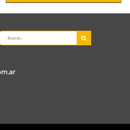
earch
r:
om.ar