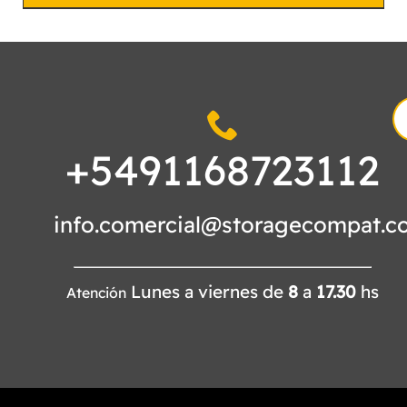
S
fo
+5491168723112
info.comercial@storagecompat.c
Lunes a viernes de
8
a
17.30
hs
Atención