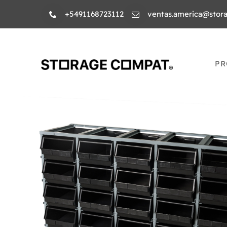
Skip
+5491168723112
ventas.america@stor
to
content
PR