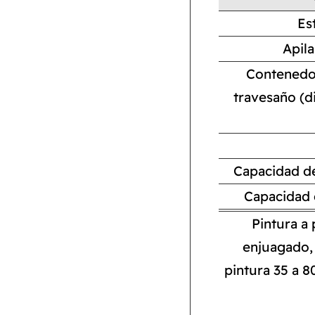
Es
Apil
Contenedor
travesaño (
Capacidad d
Capacidad 
Pintura a 
enjuagado, 
pintura 35 a 8