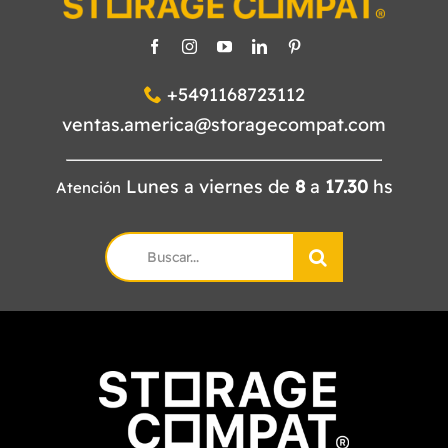
+5491168723112
ventas.america@storagecompat.com
Lunes a viernes de
8
a
17.30
hs
Atención
Search
for: