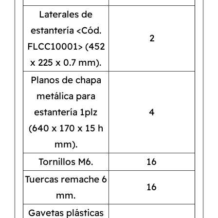
Laterales de
estantería <Cód.
2
FLCC10001> (452
x 225 x 0.7 mm).
Planos de chapa
metálica para
estantería 1plz
4
(640 x 170 x 15 h
mm).
Tornillos M6.
16
Tuercas remache 6
16
mm.
Gavetas plásticas