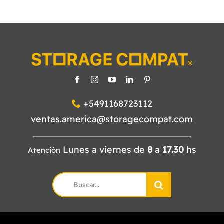
+5491168723112
ventas.america@storagecompat.com
Lunes a viernes de
8
a
17.30
hs
Atención
Search
for: