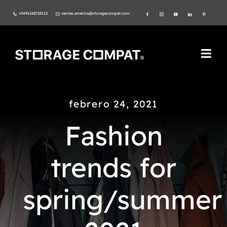
Skip
+5491168723112
ventas.america@storagecompat.com
to
content
Togg
Navi
PRODUCTOS
febrero 24, 2021
NOSOTROS
Fashion
VIDEOS
trends for
AMBIENTE
spring/summer
NORMAS ISO
CATÁLOGO