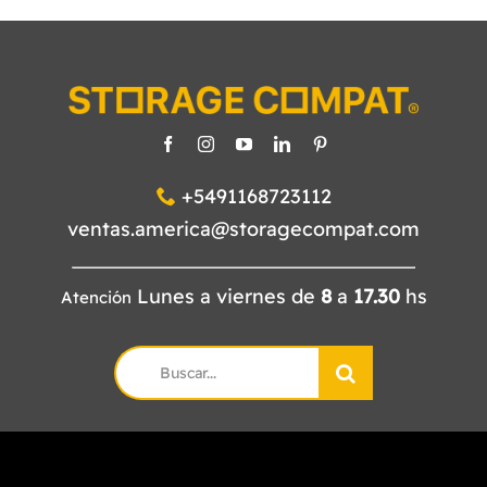
+5491168723112
ventas.america@storagecompat.com
Lunes a viernes de
8
a
17.30
hs
Atención
Search
for: