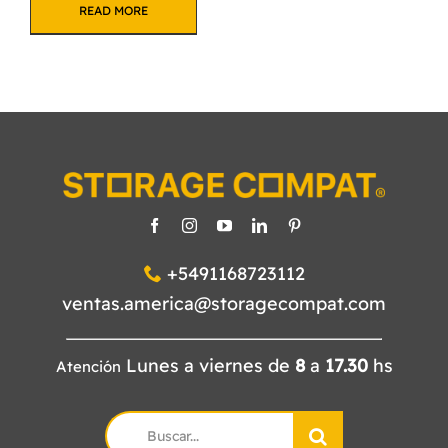
READ MORE
+5491168723112
ventas.america@storagecompat.com
Lunes a viernes de
8
a
17.30
hs
Atención
Search