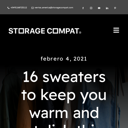
Skip
+5491168723112
ventas.america@storagecompat.com
to
content
Togg
Navi
PRODUCTOS
febrero 4, 2021
NOSOTROS
16 sweaters
VIDEOS
to keep you
AMBIENTE
warm and
NORMAS ISO
CATÁLOGO