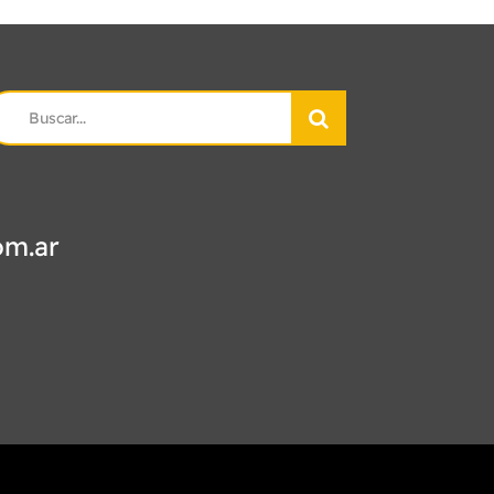
earch
r:
om.ar