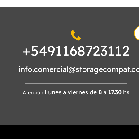
S
fo
+5491168723112
info.comercial@storagecompat.c
Lunes a viernes de
8
a
17.30
hs
Atención