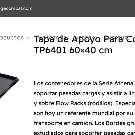
agecompat.com
Tapa de Apoyo Para 
ODUCTOS
NOSOTROS
VIDEOS
AMBIENTE
TP6401 60×40 cm
Los contenedores de la Serie Athena 
soportar pesadas cargas y asistir a 
y sobre Flow Racks (rodillos). Espec
son hoy un referente mundial por su 
transporte en camión. Los Bordes gr
estudiados para soportar pesadas ca