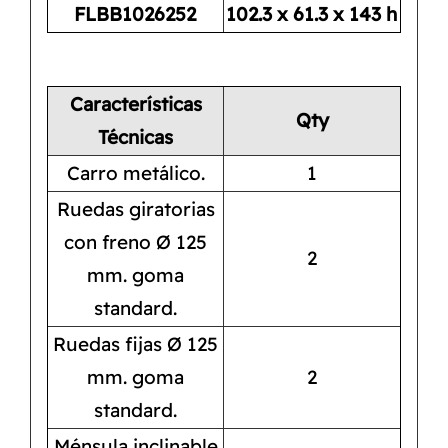
FLBB1026252
102.3 x 61.3 x 143 h
Características
Qty
Técnicas
Carro metálico.
1
Ruedas giratorias
con freno Ø 125
2
mm. goma
standard.
Ruedas fijas Ø 125
mm. goma
2
standard.
Ménsula inclinable