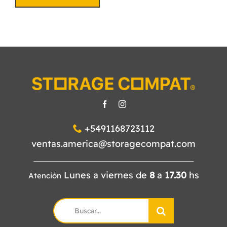
+5491168723112
ventas.america@storagecompat.com
Lunes a viernes de
8
a
17.30
hs
Atención
Search
for: