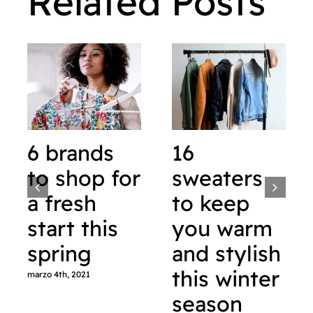
Related Posts
6 brands
16
to shop for
sweaters
a fresh
to keep
start this
you warm
spring
and stylish
this winter
marzo 4th, 2021
season