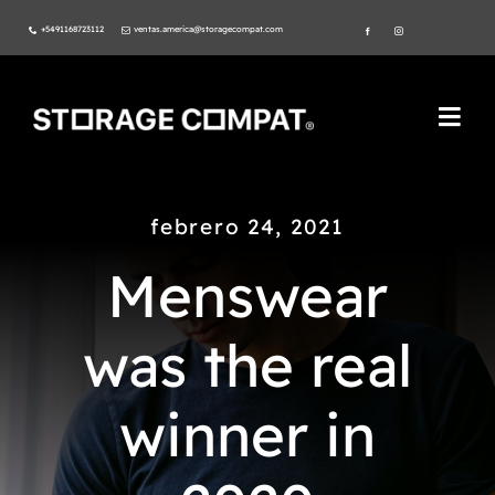
Skip
+5491168723112
ventas.america@storagecompat.com
to
content
Togg
Navi
PRODUCTOS
febrero 24, 2021
NOSOTROS
Menswear
VIDEOS
was the real
AMBIENTE
winner in
NORMAS ISO
CATÁLOGO