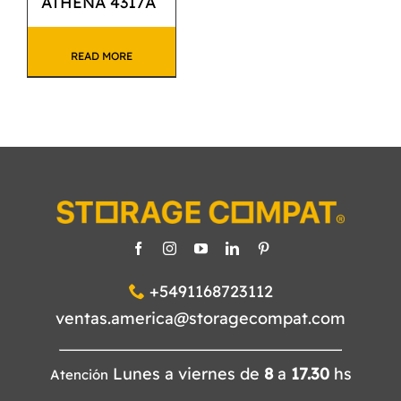
ATHENA 4317A
READ MORE
+5491168723112
ventas.america@storagecompat.com
Lunes a viernes de
8
a
17.30
hs
Atención