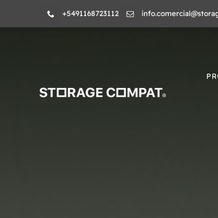
Skip
+5491168723112
info.comercial@stora
to
content
PR