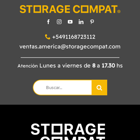
+5491168723112
ventas.america@storagecompat.com
Lunes a viernes de
8
a
17.30
hs
Atención
Search
for: