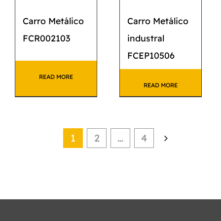
Carro Metálico
Carro Metálico
FCR002103
industral
FCEP10506
READ MORE
READ MORE
1
2
…
4