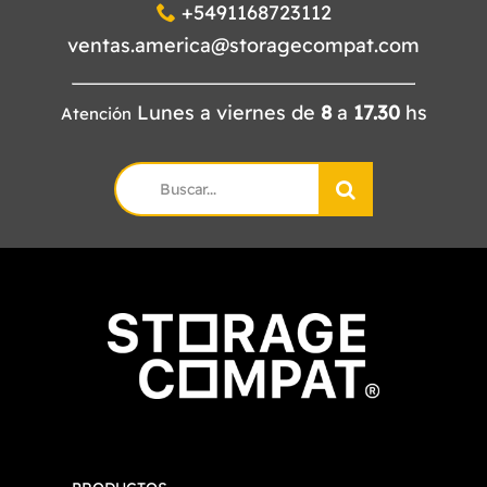
+5491168723112
ventas.america@storagecompat.com
Lunes a viernes de
8
a
17.30
hs
Atención
Search
for: