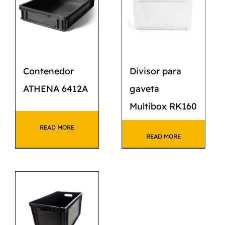
Contenedor
Divisor para
ATHENA 6412A
gaveta
Multibox RK160
READ MORE
READ MORE