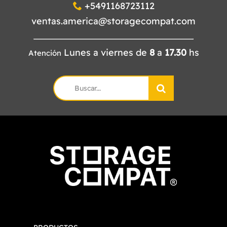
+5491168723112
ventas.america@storagecompat.com
Lunes a viernes de
8
a
17.30
hs
Atención
Search
for: