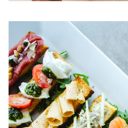
Cheeze & Fish On B