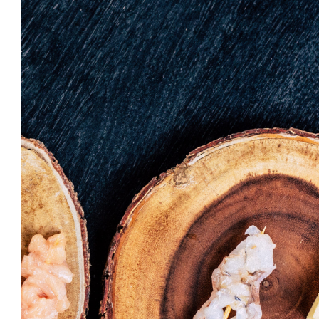
Temaki With Cr
HORS D'OEUVRES