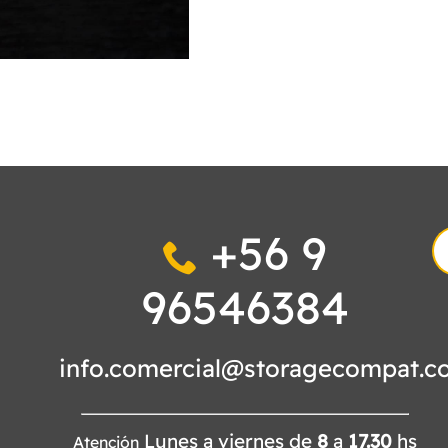
+56 9
S
fo
96546384
info.comercial@storagecompat.c
Lunes a viernes de
8
a
17.30
hs
Atención