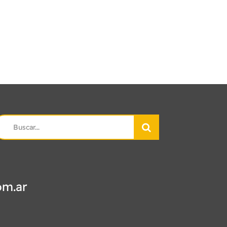
earch
r:
om.ar