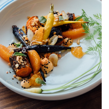
ach & Carrot Salad
HORS D'OEUVRES