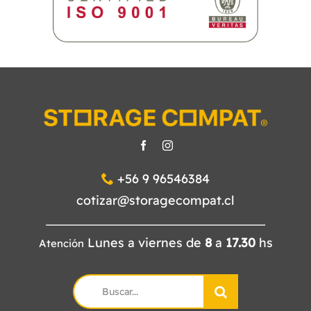
+56 9 96546384
cotizar@storagecompat.cl
Lunes a viernes de
8
a
17.30
hs
Atención
Search
for: