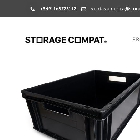
Skip
+5491168723112
ventas.america@stor
to
content
PR