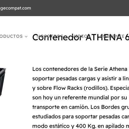
agecompat.com
Contenedor ATHENA 
ODUCTOS
NOSOTROS
VIDEOS
AMBIENTE
Los contenedores de la Serie Athena 
soportar pesadas cargas y asistir a 
y sobre Flow Racks (rodillos). Espec
son hoy un referente mundial por su 
transporte en camión. Los Bordes gr
estudiados para soportar pesadas ca
modo estático y 400 Kg. en apilado m