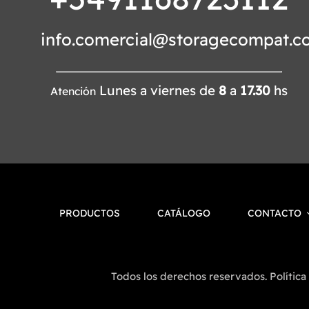
info.comercial@storagecompat.c
Lunes a viernes de
8
a
17.30
hs
Atención
PRODUCTOS
CATÁLOGO
CONTACTO
Todos los derechos reservados. Política