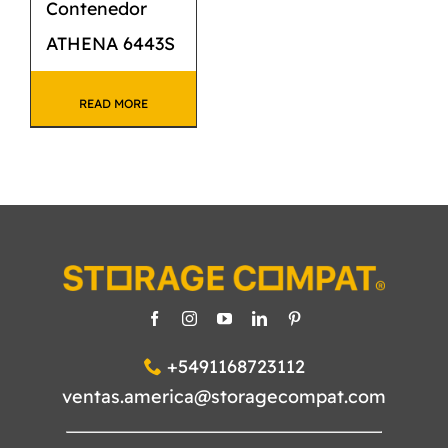
Contenedor
ATHENA 6443S
READ MORE
+5491168723112
ventas.america@storagecompat.com