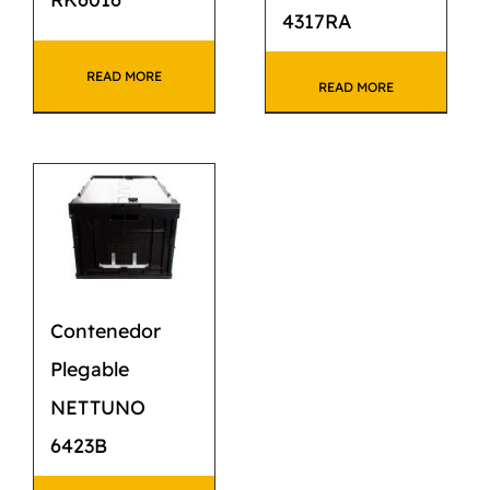
4317RA
READ MORE
READ MORE
Contenedor
Plegable
NETTUNO
6423B