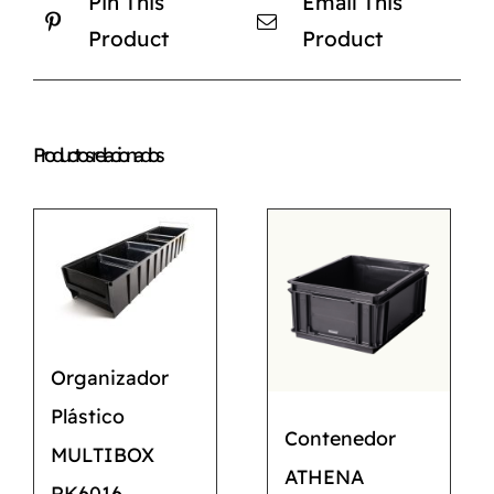
Pin This
Email This
Product
Product
Productos relacionados
Organizador
Plástico
Contenedor
MULTIBOX
ATHENA
RK6016