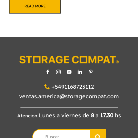
READ MORE
+5491168723112
ventas.america@storagecompat.com
Lunes a viernes de
8
a
17.30
hs
Atención
Search