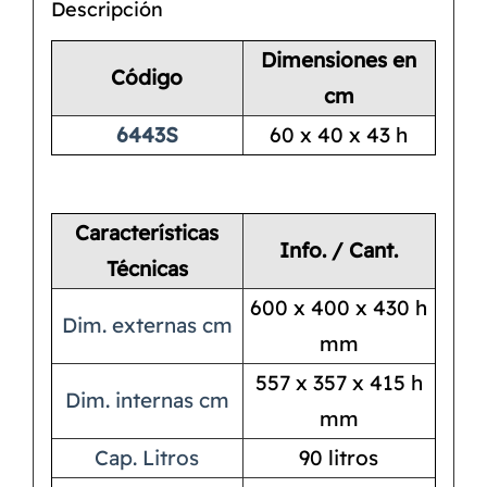
Descripción
Dimensiones en
Código
cm
6443S
60 x 40 x 43 h
Características
Info. / Cant.
Técnicas
600 x 400 x 430 h
Dim. externas cm
mm
557 x 357 x 415 h
Dim. internas cm
mm
Cap. Litros
90 litros