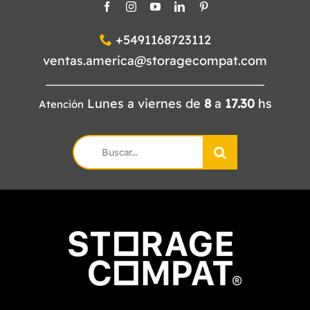
+5491168723112
ventas.america@storagecompat.com
Lunes a viernes de
8
a
17.30
hs
Atención
Search
for: