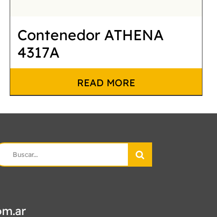
Contenedor ATHENA
4317A
READ MORE
earch
r:
om.ar