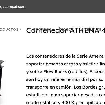
agecompat.com
Contenedor ATHENA 
ODUCTOS
NOSOTROS
VIDEOS
AMBIENTE
Los contenedores de la Serie Athena 
soportar pesadas cargas y asistir a 
y sobre Flow Racks (rodillos). Espec
son hoy un referente mundial por su 
transporte en camión. Los Bordes gr
estudiados para soportar pesadas ca
modo estático y 400 Kg. en apilado m