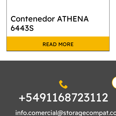
Contenedor ATHENA
6443S
READ MORE
S
fo
+5491168723112
info.comercial@storagecompat.c