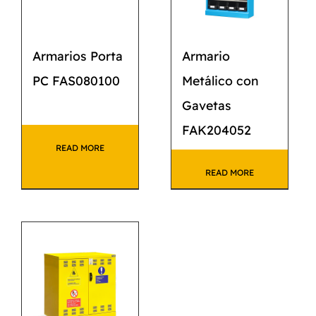
Armarios Porta
Armario
PC FAS080100
Metálico con
Gavetas
FAK204052
READ MORE
READ MORE