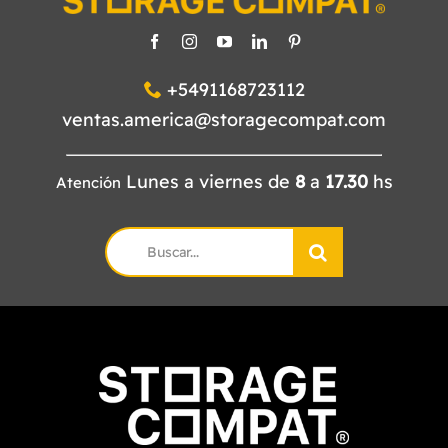
+5491168723112
ventas.america@storagecompat.com
Lunes a viernes de
8
a
17.30
hs
Atención
Search
for: