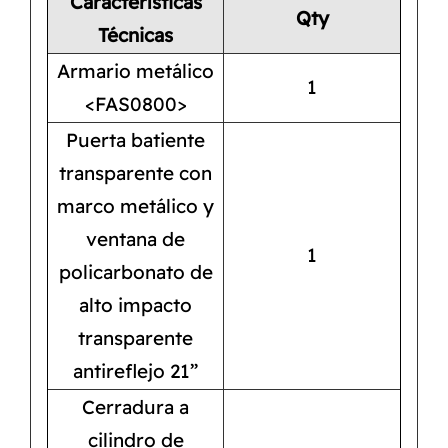
Características
Qty
Técnicas
Armario metálico
1
<FAS0800>
Puerta batiente
transparente con
marco metálico y
ventana de
1
policarbonato de
alto impacto
transparente
antireflejo 21”
Cerradura a
cilindro de