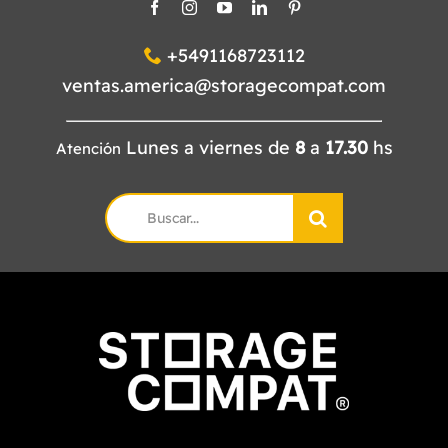
+5491168723112
ventas.america@storagecompat.com
Lunes a viernes de
8
a
17.30
hs
Atención
Search
for: