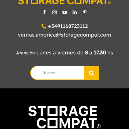
+5491168723112
ventas.america@storagecompat.com
Lunes a viernes de
8
a
17.30
hs
Atención
Search
for: