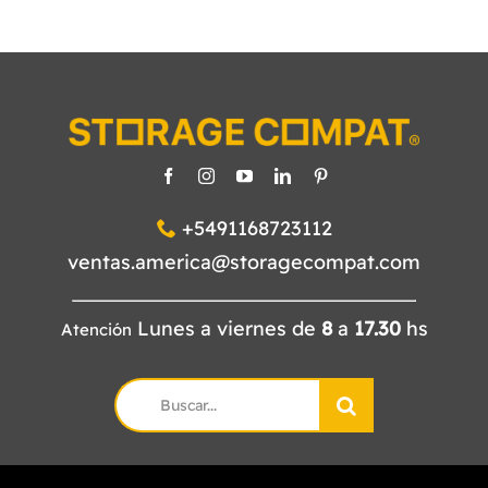
+5491168723112
ventas.america@storagecompat.com
Lunes a viernes de
8
a
17.30
hs
Atención
Search
for: