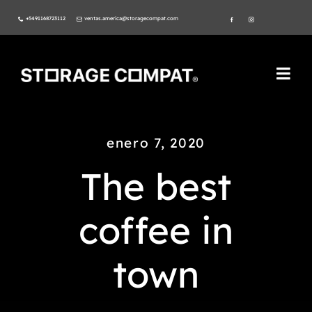
Skip
+5491168723112
ventas.america@storagecompat.com
to
content
Togg
Navi
PRODUCTOS
enero 7, 2020
NOSOTROS
The best
VIDEOS
coffee in
AMBIENTE
town
NORMAS ISO
CATÁLOGO