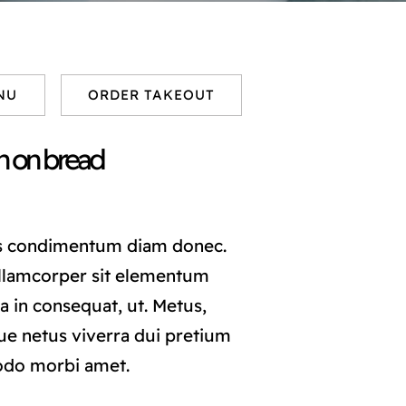
NU
ORDER TAKEOUT
h on bread
s condimentum diam donec.
lamcorper sit elementum
a in consequat, ut. Metus,
ue netus viverra dui pretium
odo morbi amet.