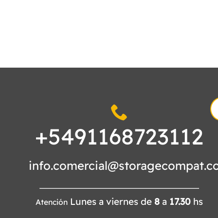
S
fo
+5491168723112
info.comercial@storagecompat.c
Lunes a viernes de
8
a
17.30
hs
Atención