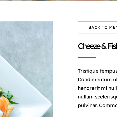
BACK TO ME
Cheeze & Fis
Tristique tempu
Condimentum ul
hendrerit mi null
nullam scelerisq
pulvinar. Comm