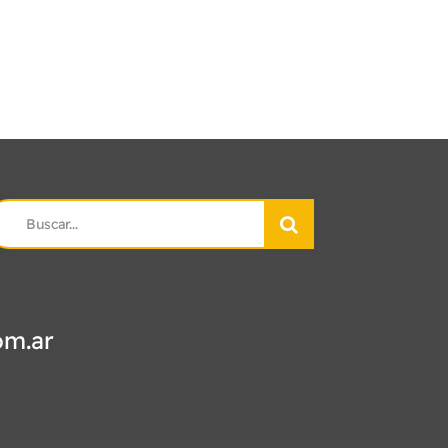
earch
r:
om.ar