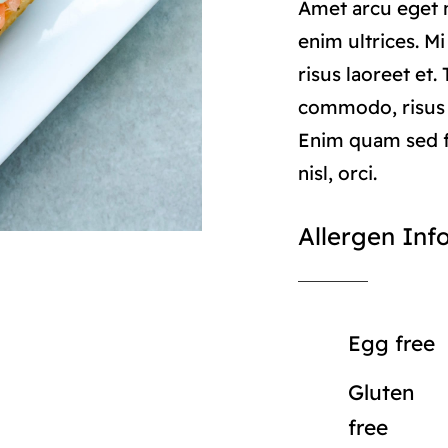
Amet arcu eget n
enim ultrices. M
risus laoreet et.
commodo, risus
Enim quam sed f
nisl, orci.
Allergen Inf
Egg free
Gluten
free