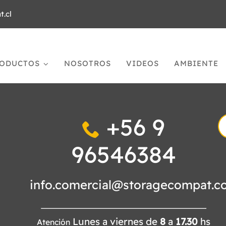
.cl
ODUCTOS
NOSOTROS
VIDEOS
AMBIENTE
+56 9
S
fo
96546384
info.comercial@storagecompat.c
Lunes a viernes de
8
a
17.30
hs
Atención