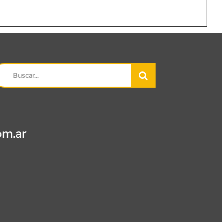
earch
r:
om.ar