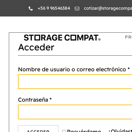
Skip
+56 9 96546384
cotizar@storagecompat
to
content
PR
Acceder
Nombre de usuario o correo electrónico
*
Contraseña
*
¿Olvidas
Recuérdame
ACCEDER