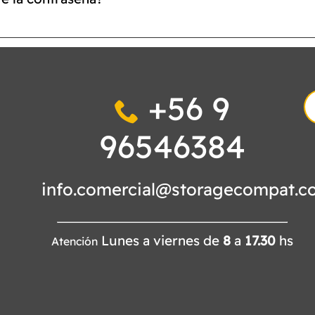
+56 9
S
fo
96546384
info.comercial@storagecompat.c
Lunes a viernes de
8
a
17.30
hs
Atención