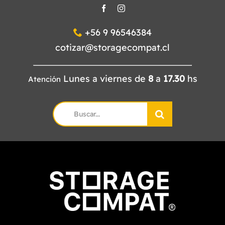
+56 9 96546384
cotizar@storagecompat.cl
Lunes a viernes de
8
a
17.30
hs
Atención
Search
for: